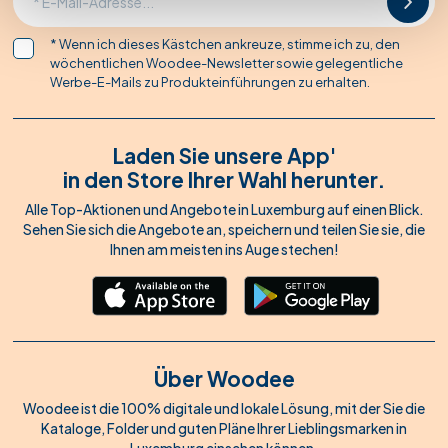
* Wenn ich dieses Kästchen ankreuze, stimme ich zu, den
wöchentlichen Woodee-Newsletter sowie gelegentliche
Werbe-E-Mails zu Produkteinführungen zu erhalten.
Laden Sie unsere App'
in den Store Ihrer Wahl herunter.
Alle Top-Aktionen und Angebote in Luxemburg auf einen Blick.
Sehen Sie sich die Angebote an, speichern und teilen Sie sie, die
Ihnen am meisten ins Auge stechen!
Über Woodee
Woodee ist die 100% digitale und lokale Lösung, mit der Sie die
Kataloge, Folder und guten Pläne Ihrer Lieblingsmarken in