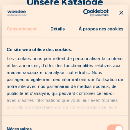
Unsere Kataloge
Kein Katalog für den Moment...
Consentement
Détails
À propos des cookies
Ce site web utilise des cookies.
Les cookies nous permettent de personnaliser le contenu
Unsere letzten Chancen
et les annonces, d'offrir des fonctionnalités relatives aux
médias sociaux et d'analyser notre trafic. Nous
partageons également des informations sur l'utilisation de
Keine letzte Chance für den Moment...
notre site avec nos partenaires de médias sociaux, de
publicité et d'analyse, qui peuvent combiner celles-ci
avec d'autres informations que vous leur avez fournies
ou qu'ils ont collectées lors de votre utilisation de leurs
Unsere lokalen Angebote
services.
Sélection
Nécessaires
du