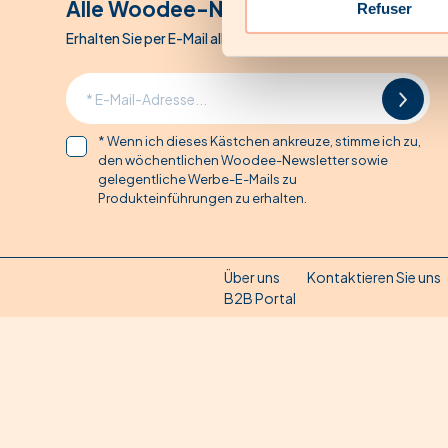
Alle Woodee-Nachrichten
Refuser
Erhalten Sie per E-Mail alle Woodee-Sonderangebote
* Wenn ich dieses Kästchen ankreuze, stimme ich zu,
den wöchentlichen Woodee-Newsletter sowie
gelegentliche Werbe-E-Mails zu
Produkteinführungen zu erhalten.
Über uns
Kontaktieren Sie uns
B2B Portal