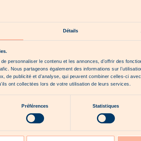
Unsere Shorts
Unsere Hoot News
Détails
Unsere exklusiven Produkte
Über uns
ies.
e personnaliser le contenu et les annonces, d'offrir des fonctio
rafic. Nous partageons également des informations sur l'utilisati
, de publicité et d'analyse, qui peuvent combiner celles-ci avec
Kein Katalog für den Moment...
ils ont collectées lors de votre utilisation de leurs services.
Préférences
Statistiques