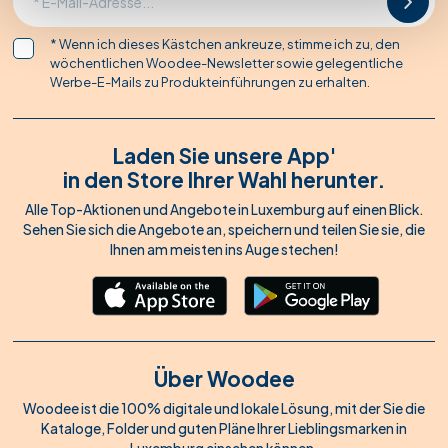
* Wenn ich dieses Kästchen ankreuze, stimme ich zu, den
wöchentlichen Woodee-Newsletter sowie gelegentliche
Werbe-E-Mails zu Produkteinführungen zu erhalten.
Laden Sie unsere App'
in den Store Ihrer Wahl herunter.
Alle Top-Aktionen und Angebote in Luxemburg auf einen Blick.
Sehen Sie sich die Angebote an, speichern und teilen Sie sie, die
Ihnen am meisten ins Auge stechen!
Über Woodee
Woodee ist die 100% digitale und lokale Lösung, mit der Sie die
Kataloge, Folder und guten Pläne Ihrer Lieblingsmarken in