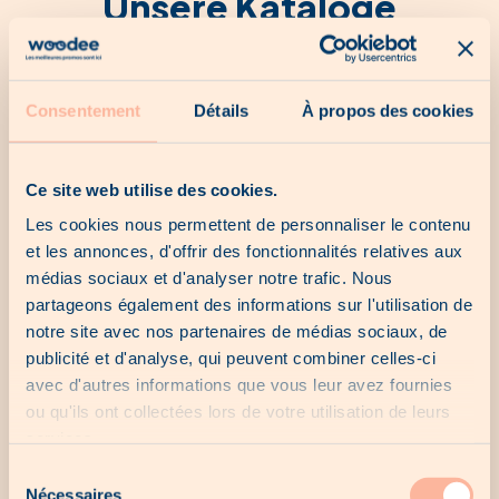
Unsere Kataloge
Kein Katalog für den Moment...
Consentement
Détails
À propos des cookies
Ce site web utilise des cookies.
Les cookies nous permettent de personnaliser le contenu
Unsere letzten Chancen
et les annonces, d'offrir des fonctionnalités relatives aux
médias sociaux et d'analyser notre trafic. Nous
partageons également des informations sur l'utilisation de
Keine letzte Chance für den Moment...
notre site avec nos partenaires de médias sociaux, de
publicité et d'analyse, qui peuvent combiner celles-ci
avec d'autres informations que vous leur avez fournies
ou qu'ils ont collectées lors de votre utilisation de leurs
Unsere lokalen Angebote
services.
Sélection
Nécessaires
du