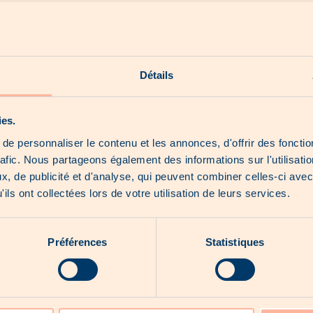
Détails
Descarregue a nossa aplicação'
na loja da sua escolha.
ies.
e personnaliser le contenu et les annonces, d'offrir des fonctio
rafic. Nous partageons également des informations sur l'utilisati
Todas as melhores promoções e ofertas do
, de publicité et d'analyse, qui peuvent combiner celles-ci avec
Luxemburgo na ponta dos seus dedos. Consulte,
ils ont collectées lors de votre utilisation de leurs services.
guarde e partilhe as ofertas que lhe chamam a atenção!
Préférences
Statistiques