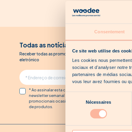
Consentement
Todas as notícias de Woodee
Ce site web utilise des cook
Receber todas as promoções Woodee por correio
eletrónico
Les cookies nous permettent d
sociaux et d'analyser notre t
partenaires de médias sociaux
vous leur avez fournies ou qu'
* Ao assinalar esta caixa, concordo em receber a
Sélection
newsletter semanal da Woodee, bem como e-mails
promocionais ocasionais aquando do lançamento
Nécessaires
du
de produtos.
consentement