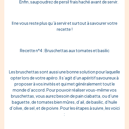
Enfin,
saupoudrez
de persil frais haché avant de servir.
Il ne vous reste plus qu’à servir et surtout à savourer votre
recette !
Recette n°4 : Bruschettas aux tomates et basilic
Les bruschettas sont aussi une bonne solution pour laquelle
opter lors de votre apéro. Il s’agit d’un apéritif
savoureux
à
proposer à vos invités et qui met généralement tout le
monde d’accord. Pour pouvoir réaliser vous-même vos
bruschettas, vous aurez besoin de
pain ciabatta
, ou d’une
baguette
, de
tomates
bien mûres,
d’ail
, de
basilic
,
d’huile
d’olive
, de sel, et de poivre. Pour les étapes à suivre, les voici
: