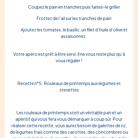
Coupez le pain en tranches puis faites-le griller
Frottez de l’ail sur les tranches de pain
Ajoutez les tomates, le basilic, un filet d’huile d’olive et
assaisonnez.
Votre apéro est prêt à être servi. Il ne vous reste plus qu’à
vous régaler !
Recette n°5 : Rouleaux de printemps aux légumes et
crevettes
Les rouleaux de printemps sont un véritable pari et un
apéritif qui vous fera vous
démarquer
à coup sûr. Pour
réaliser cette recette, vous aurez besoin de
galettes de riz
,
de
légumes frais
comme des
carottes
, des
concombres
ou