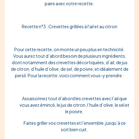
paire avec votre recette.
Recette n°3 : Crevettes grillées à l'ail et au citron
Pour cette recette, on monte un peu plus en technicité.
Vous aurez tout d’abord besoin de plusieurs ingrédients,
dont notamment des
crevettes décortiquées
,
d’ail
, de
jus
de citron
, d’
huile d’olive
, de
sel
, de
poivre
, et idéalement de
persil
. Pour la recette, voici comment vous-y prendre :
Assaisonnez
tout d’abord les crevettes avec l’ail que
vous avez émincé, le jus de citron, l’huile d’olive, le sel et
le poivre.
Faites griller
vos crevettes et l’ensemble, jusqu’à ce
soit bien cuit.