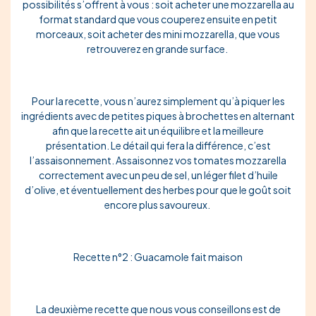
possibilités s’offrent à vous : soit acheter une mozzarella au
format standard que vous couperez ensuite en petit
morceaux, soit acheter des mini mozzarella, que vous
retrouverez en grande surface.
Pour la recette, vous n’aurez simplement qu’à
piquer
les
ingrédients avec de petites piques à brochettes en alternant
afin que la recette ait un équilibre et la meilleure
présentation. Le détail qui fera la différence, c’est
l’assaisonnement. Assaisonnez vos tomates mozzarella
correctement avec un peu de sel, un léger filet d’huile
d’olive, et éventuellement des herbes pour que le goût soit
encore plus savoureux.
Recette n°2 : Guacamole fait maison
La deuxième recette que nous vous conseillons est de