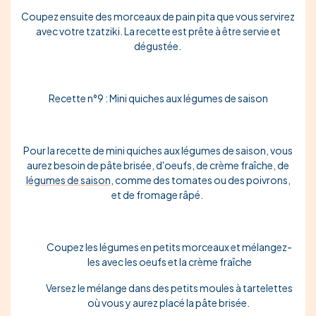
Coupez ensuite des morceaux de pain pita que vous servirez
avec votre tzatziki. La recette est prête à être servie et
dégustée.
Recette n°9 : Mini quiches aux légumes de saison
Pour la recette de mini quiches aux légumes de saison, vous
aurez besoin de pâte brisée, d'oeufs, de crème fraîche, de
légumes de saison
, comme des tomates ou des poivrons,
et de fromage râpé.
Coupez les légumes en petits morceaux et mélangez-
les avec les oeufs et la crème fraîche
Versez le mélange dans des petits moules à tartelettes
où vous y aurez placé la pâte brisée.