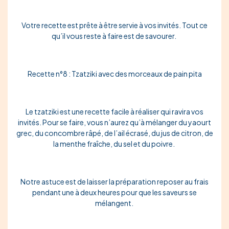
Votre recette est prête à être servie à vos invités. Tout ce
qu’il vous reste à faire est de savourer.
Recette n°8 : Tzatziki avec des morceaux de pain pita
Le tzatziki est une recette
facile
à réaliser qui ravira vos
invités. Pour se faire, vous n’aurez qu’à mélanger du
yaourt
grec
, du
concombre râpé
, de l’
ail écrasé
, du
jus de citron
, de
la
menthe fraîche
, du
sel
et du
poivre
.
Notre astuce est de laisser la préparation reposer au frais
pendant une à deux heures pour que les saveurs se
mélangent.