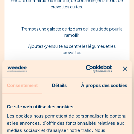
encore de la
laitue
, de
menthe
, de
coriandre
, et surtout de
crevettes cuites
.
Trempez une galette de riz dans de l’eau tiède pour la
ramollir
Ajoutez-y ensuite au centre les légumes et les
crevettes
Enroulez la préparation comme un burrito en repliant
les côtés
Consentement
Détails
À propos des cookies
Cette recette est à la fois légère, fraîche, et surtout
délicieuse. Elle conviendra parfaitement pour une journée
ensoleillée d’été.
Ce site web utilise des cookies.
Recette n°6 : Houmous avec des bâtonnets de légumes
Les cookies nous permettent de personnaliser le contenu
et les annonces, d'offrir des fonctionnalités relatives aux
médias sociaux et d'analyser notre trafic. Nous