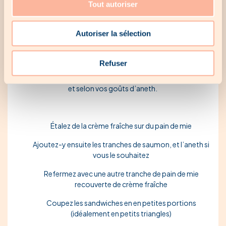
Tout autoriser
Recette n°7 : Mini sandwichs au saumon fumé et à la crème
fraîche
Autoriser la sélection
Pour les amateurs de
saumon fumé
ou simplement de
Refuser
poisson
, cette recette est idéale. Vous aurez simplement
besoin de pain de mie, de saumon fumé, de crème fraîche,
et selon vos goûts d’aneth.
Étalez de la crème fraîche sur du pain de mie
Ajoutez-y ensuite les tranches de saumon, et l’aneth si
vous le souhaitez
Refermez avec une autre tranche de pain de mie
recouverte de crème fraîche
Coupez les sandwiches en en petites portions
(idéalement en petits triangles)