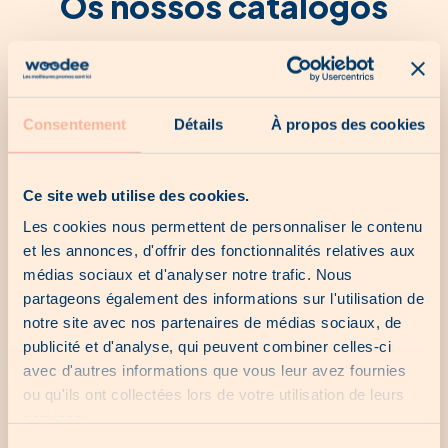
Os nossos catálogos
Nenhum catálogo no momento...
Consentement
Détails
À propos des cookies
Ce site web utilise des cookies.
As nossas últimas
Les cookies nous permettent de personnaliser le contenu
oportunidades
et les annonces, d'offrir des fonctionnalités relatives aux
médias sociaux et d'analyser notre trafic. Nous
partageons également des informations sur l'utilisation de
notre site avec nos partenaires de médias sociaux, de
Nenhuma última chance no momento...
publicité et d'analyse, qui peuvent combiner celles-ci
avec d'autres informations que vous leur avez fournies
ou qu'ils ont collectées lors de votre utilisation de leurs
As nossas ofertas locais
services.