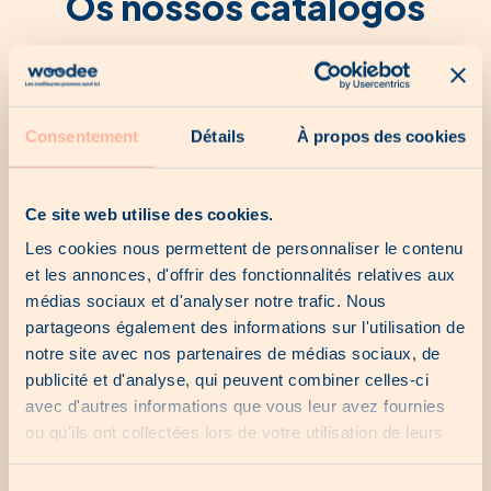
Os nossos catálogos
Nenhum catálogo no momento...
Consentement
Détails
À propos des cookies
Ce site web utilise des cookies.
As nossas últimas
Les cookies nous permettent de personnaliser le contenu
oportunidades
et les annonces, d'offrir des fonctionnalités relatives aux
médias sociaux et d'analyser notre trafic. Nous
partageons également des informations sur l'utilisation de
notre site avec nos partenaires de médias sociaux, de
Nenhuma última chance no momento...
publicité et d'analyse, qui peuvent combiner celles-ci
avec d'autres informations que vous leur avez fournies
ou qu'ils ont collectées lors de votre utilisation de leurs
As nossas ofertas locais
services.