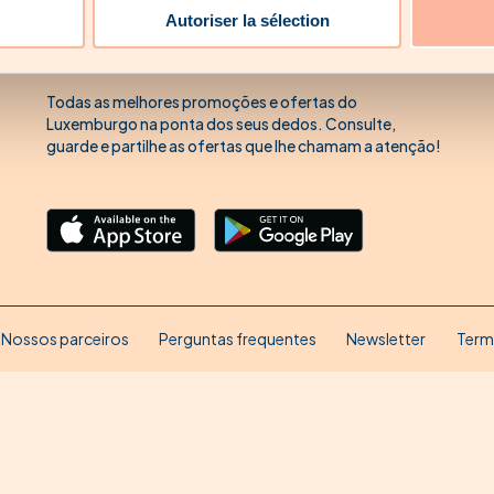
Descarregue a nossa aplicação'
Autoriser la sélection
na loja da sua escolha.
Todas as melhores promoções e ofertas do
Luxemburgo na ponta dos seus dedos. Consulte,
guarde e partilhe as ofertas que lhe chamam a atenção!
Nossos parceiros
Perguntas frequentes
Newsletter
Term