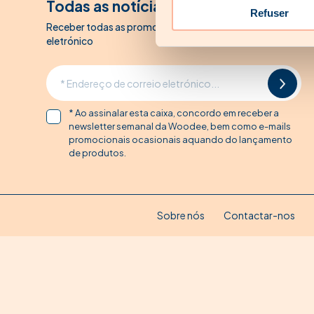
Todas as notícias de Woodee
Refuser
Receber todas as promoções Woodee por correio
eletrónico
* Ao assinalar esta caixa, concordo em receber a
newsletter semanal da Woodee, bem como e-mails
promocionais ocasionais aquando do lançamento
de produtos.
Sobre nós
Contactar-nos