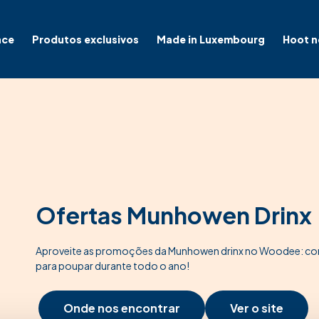
nce
Produtos exclusivos
Made in Luxembourg
Hoot 
Ofertas Munhowen Drinx
Aproveite as promoções da Munhowen drinx no Woodee: consu
para poupar durante todo o ano!
Onde nos encontrar
Ver o site