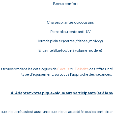
Bonus confort :
Chaises pliantes ou coussins
Parasol ou tente anti-UV
Jeux de plein air (cartes, frisbee, molkky)
Enceinte Bluetooth (à volume modéré)
s trouverez dans les catalogues de
Cactus
ou
Delhaize
des offres int
type d’équipement, surtout à l’approche des vacances.
4. Adaptez votre pique-nique aux participants (et à la 
ique-nique réussi est aussi un pique-nique adapté à tous les participa