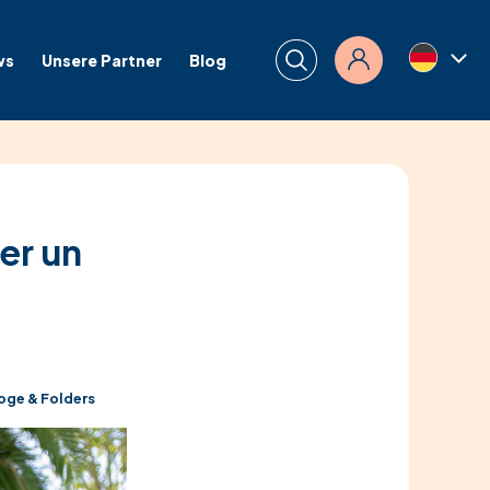
ws
Unsere Partner
Blog
Anmelden
er un
oge & Folders