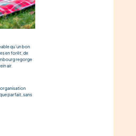
gréable qu’un bon
es en forêt, de
xembourg regorge
in air.
’organisation
que parfait, sans