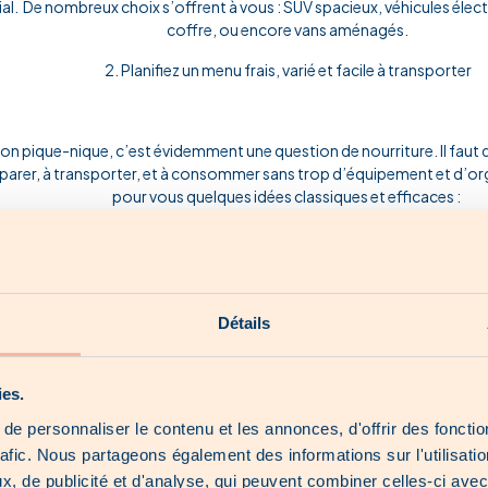
ial. De nombreux choix s’offrent à vous : SUV spacieux, véhicules élec
coffre, ou encore vans aménagés.
2. Planifiez un menu frais, varié et facile à transporter
on pique-nique, c’est évidemment une question de nourriture. Il faut d
parer, à transporter, et à consommer sans trop d’équipement et d’org
pour vous quelques idées classiques et efficaces :
Sandwichs maison (jambon-beurre, poulet curry, végétar
Wraps frais Salades composées (pâtes, quinoa, lentilles, 
Détails
Fromages, charcuteries et fruits secs
ies.
Fruits de saison
e personnaliser le contenu et les annonces, d'offrir des fonctio
Gâteaux maison ou biscuits
rafic. Nous partageons également des informations sur l'utilisati
Boissons fraîches : citronnade, thé glacé, jus bio
, de publicité et d'analyse, qui peuvent combiner celles-ci avec