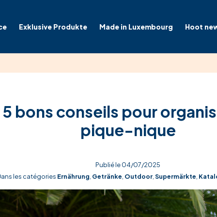
ce
Exklusive Produkte
Made in Luxembourg
Hoot ne
5 bons conseils pour organis
pique-nique
Publié le 04/07/2025
ans les catégories
Ernährung
,
Getränke
,
Outdoor
,
Supermärkte
,
Katal