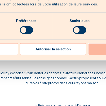
ils ont collectées lors de votre utilisation de leurs services.
r faire le plein de produits frais et locaux, les catalogues hebdomada
Delhaize Luxembourg sont des incontournables sur Woodee. Vous y 
Préférences
Statistiques
Des produits bio de saison
Des promotions sur les boissons et snacks
Autoriser la sélection
Des plats traiteur prêts à emporter
ce by Woodee : Pour limiter les déchets, évitez les emballages individu
tenants réutilisables. Les enseignes comme Cactus proposent souve
durables à prix promo dans leurs rayons maison.
3. Préparez votre matériel à l’avance