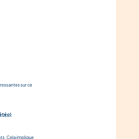
éressantes sur ce
météo)
nts. Cela implique