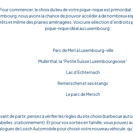
Pour commencer, le choix du lieu de votre pique-nique est primordial.
mbourg, nous avons la chance de pouvoir accéder à de nombreux espa
rêts et même des prairies aménagées. Voici une sélection d’endroits 
pique-nique idéal au Luxembourg :
Parc de Merl à Luxembourg-ville
Mullerthal, la “Petite Suisse Luxembourgeoise”
Lac d’Echternach
Remerschen et ses étangs
Le parc de Mersch
vant de partir, pensez à vérifier les règles du site choisi (barbecue autor
belles, stationnement). Et pour vos sorties en famille, vous pouvez au
logues de Losch Automobile pour choisir votre nouveau véhicule, qu’il 