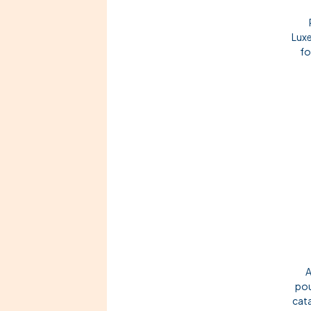
Luxe
fo
A
pou
cata