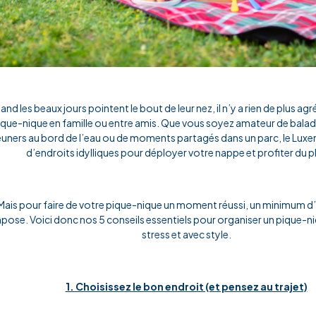
nd les beaux jours pointent le bout de leur nez, il n’y a rien de plus a
ique-nique en famille ou entre amis. Que vous soyez amateur de balad
euners au bord de l’eau ou de moments partagés dans un parc, le Lu
d’endroits idylliques pour déployer votre nappe et profiter du ple
Mais pour faire de votre pique-nique un moment réussi, un minimum d
mpose. Voici donc nos 5 conseils essentiels pour organiser un pique-ni
stress et avec style.
1. Choisissez le bon endroit (et pensez au trajet)