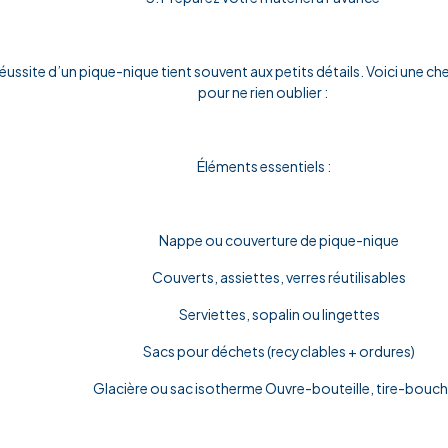
réussite d’un pique-nique tient souvent aux petits détails. Voici une c
pour ne rien oublier :
Éléments essentiels :
Nappe ou couverture de pique-nique
Couverts, assiettes, verres réutilisables
Serviettes, sopalin ou lingettes
Sacs pour déchets (recyclables + ordures)
Glacière ou sac isotherme Ouvre-bouteille, tire-bouc