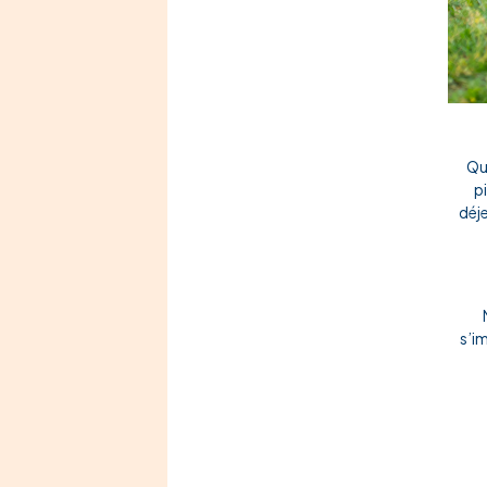
Qua
p
déj
s’i