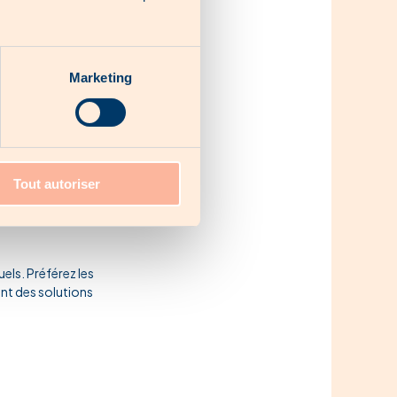
ires de Cactus et
trouverez :
Marketing
Tout autoriser
els. Préférez les
nt des solutions