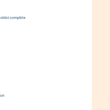
hecklist complète
hon