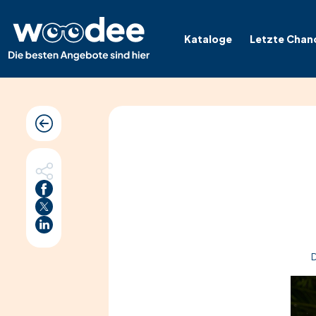
Kataloge
Letzte Chan
D