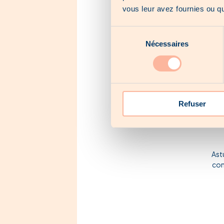
vous leur avez fournies ou qu'
Sélection
Pou
Nécessaires
du
consentement
Refuser
Astu
con