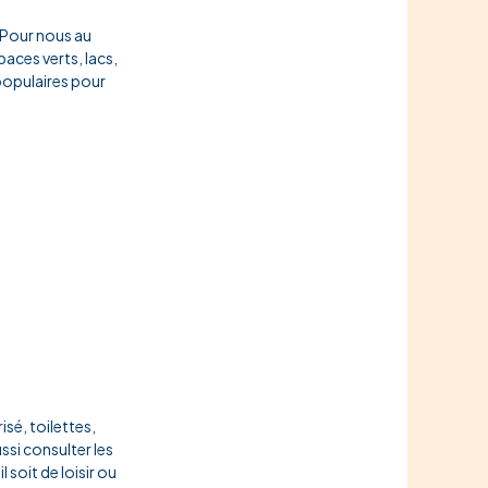
 Pour nous au
ces verts, lacs,
populaires pour
isé, toilettes,
ssi consulter les
soit de loisir ou