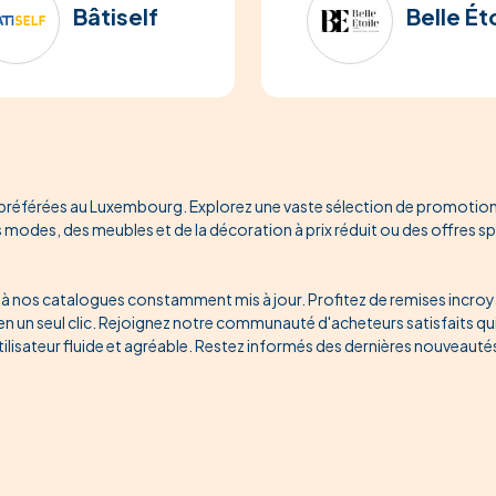
Bâtiself
Belle Ét
référées au Luxembourg. Explorez une vaste sélection de promotions 
modes, des meubles et de la décoration à prix réduit ou des offres sp
 nos catalogues constamment mis à jour. Profitez de remises incroyabl
 un seul clic. Rejoignez notre communauté d'acheteurs satisfaits qui
tilisateur fluide et agréable. Restez informés des dernières nouveaut