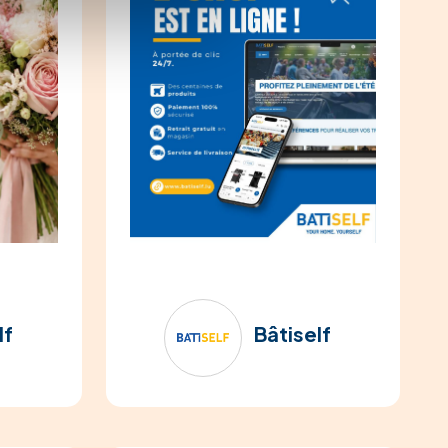
lf
Bâtiself