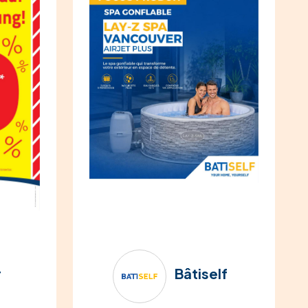
r
Bâtiself