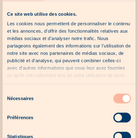
Comment puis-je partager du contenu ?
Ce site web utilise des cookies.
Les cookies nous permettent de personnaliser le contenu
et les annonces, d'offrir des fonctionnalités relatives aux
Est-ce que je peux retrouver Woodee sur les
réseaux sociaux ?
médias sociaux et d'analyser notre trafic. Nous
partageons également des informations sur l'utilisation de
notre site avec nos partenaires de médias sociaux, de
Comment puis-je télécharger Woodee ?
publicité et d'analyse, qui peuvent combiner celles-ci
avec d'autres informations que vous leur avez fournies
ou qu'ils ont collectées lors de votre utilisation de leurs
services.
Comment utiliser Woodee ?
Sélection
Nécessaires
du
Puis-je recevoir des notifications pour être
consentement
alerté.e des nouvelles offres à ne pas
manquer ?
Préférences
Statistiques