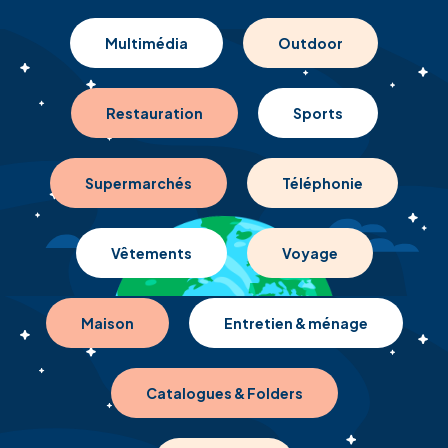
Multimédia
Outdoor
Restauration
Sports
Supermarchés
Téléphonie
Vêtements
Voyage
Maison
Entretien & ménage
Catalogues & Folders