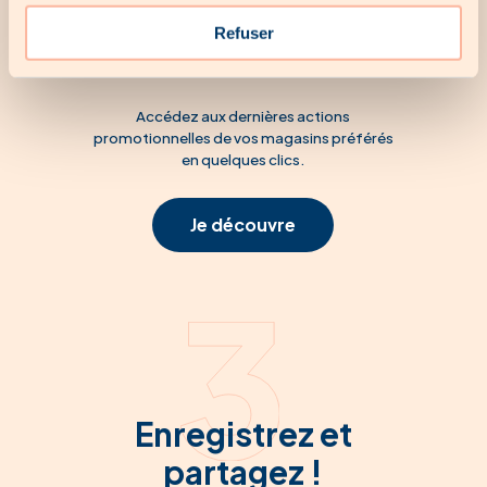
Consultez les offres
Refuser
du moment
Accédez aux dernières actions
promotionnelles de vos magasins préférés
en quelques clics.
Je découvre
Enregistrez et
partagez !