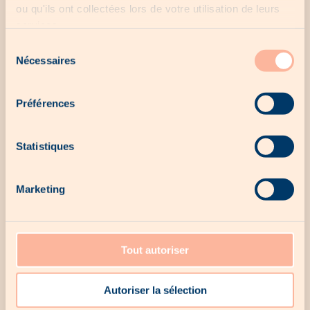
ou qu'ils ont collectées lors de votre utilisation de leurs
services.
Sélection
Nécessaires
du
Créez votre profil
consentement
Woodee
Préférences
Renseignez vos informations et créez votre
Statistiques
compte en toute simplicité !
S’inscrire maintenant
Marketing
Tout autoriser
Autoriser la sélection