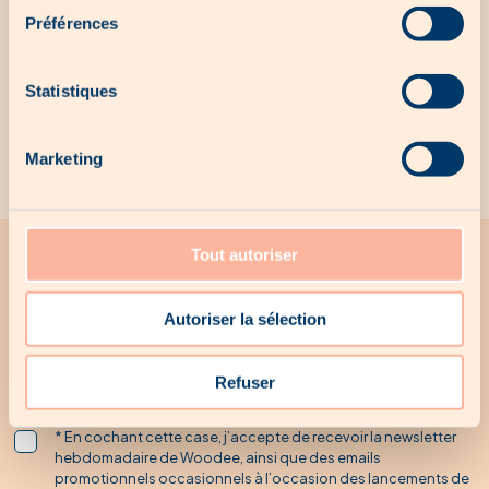
Préférences
WMS Dach &
woodee
Statistiques
Stein
Marketing
Tout autoriser
Toute l'actualité Woodee
Autoriser la sélection
Recevez par mail toutes les promotions Woodee
Refuser
* En cochant cette case, j’accepte de recevoir la newsletter
hebdomadaire de Woodee, ainsi que des emails
promotionnels occasionnels à l’occasion des lancements de