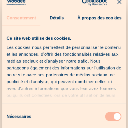
Globus
Hoffmanns
Intersport
Losch
Consentement
Détails
À propos des cookies
Baumarkt
Luxembourg
Ce site web utilise des cookies.
Les cookies nous permettent de personnaliser le contenu
et les annonces, d'offrir des fonctionnalités relatives aux
Made in
McDonald's
MediaMarkt
Munhowen
médias sociaux et d'analyser notre trafic. Nous
Luxembourg
Drinx
partageons également des informations sur l'utilisation de
notre site avec nos partenaires de médias sociaux, de
publicité et d'analyse, qui peuvent combiner celles-ci
avec d'autres informations que vous leur avez fournies
ou qu'ils ont collectées lors de votre utilisation de leurs
services.
Plum'Art
Roller
Siemes
Tango
SchuhCenter
Sélection
Nécessaires
du
consentement