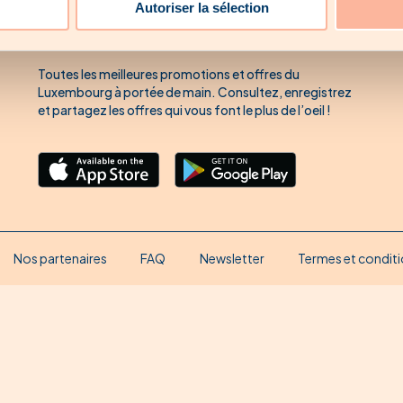
Téléchargez notre app’
Autoriser la sélection
dans le store de votre choix.
Toutes les meilleures promotions et offres du
Luxembourg à portée de main. Consultez, enregistrez
et partagez les offres qui vous font le plus de l’oeil !
Nos partenaires
FAQ
Newsletter
Termes et conditi