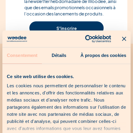
la newsletter hebdomadaire de Woodee, ainsi
que des emails promotionnels occasionnels à
l’occasion des lancements de produits.
S'inscrire
Consentement
Détails
À propos des cookies
Toute l'actualité Woodee
Recevez par mail toutes les promotions Woodee
Ce site web utilise des cookies.
Les cookies nous permettent de personnaliser le contenu
et les annonces, d'offrir des fonctionnalités relatives aux
médias sociaux et d'analyser notre trafic. Nous
* En cochant cette case, j’accepte de recevoir la newsletter
partageons également des informations sur l'utilisation de
hebdomadaire de Woodee, ainsi que des emails
notre site avec nos partenaires de médias sociaux, de
promotionnels occasionnels à l’occasion des lancements de
produits.
publicité et d'analyse, qui peuvent combiner celles-ci
avec d'autres informations que vous leur avez fournies