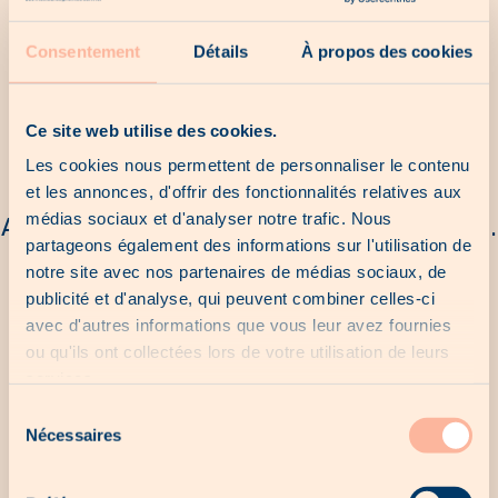
Consentement
Détails
À propos des cookies
Nos dernières chances
Ce site web utilise des cookies.
Les cookies nous permettent de personnaliser le contenu
et les annonces, d'offrir des fonctionnalités relatives aux
médias sociaux et d'analyser notre trafic. Nous
Aucune dernière chance pour le moment...
partageons également des informations sur l'utilisation de
notre site avec nos partenaires de médias sociaux, de
publicité et d'analyse, qui peuvent combiner celles-ci
Nos offres locales
avec d'autres informations que vous leur avez fournies
ou qu'ils ont collectées lors de votre utilisation de leurs
services.
Sélection
Aucune offre locale pour le moment...
Nécessaires
du
consentement