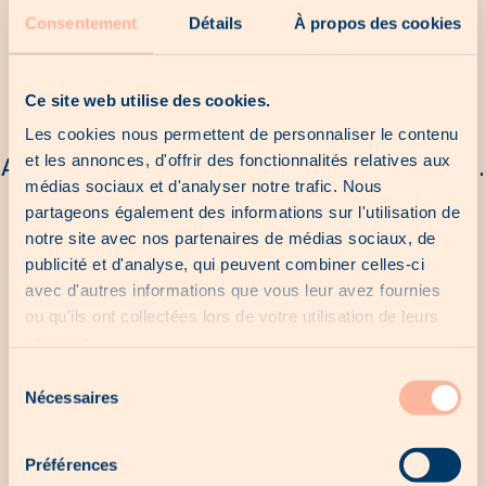
Consentement
Détails
À propos des cookies
Nos dernières chances
Ce site web utilise des cookies.
Les cookies nous permettent de personnaliser le contenu
et les annonces, d'offrir des fonctionnalités relatives aux
Aucune dernière chance pour le moment...
médias sociaux et d'analyser notre trafic. Nous
partageons également des informations sur l'utilisation de
notre site avec nos partenaires de médias sociaux, de
Nos offres locales
publicité et d'analyse, qui peuvent combiner celles-ci
avec d'autres informations que vous leur avez fournies
ou qu'ils ont collectées lors de votre utilisation de leurs
services.
Aucune offre locale pour le moment...
Sélection
Nécessaires
du
consentement
Nos produits exclusifs
Préférences