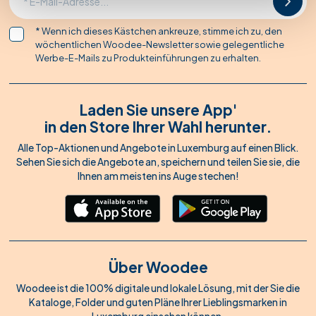
* Wenn ich dieses Kästchen ankreuze, stimme ich zu, den
wöchentlichen Woodee-Newsletter sowie gelegentliche
Werbe-E-Mails zu Produkteinführungen zu erhalten.
Laden Sie unsere App'
in den Store Ihrer Wahl herunter.
Alle Top-Aktionen und Angebote in Luxemburg auf einen Blick.
Sehen Sie sich die Angebote an, speichern und teilen Sie sie, die
Ihnen am meisten ins Auge stechen!
Über Woodee
Woodee ist die 100% digitale und lokale Lösung, mit der Sie die
Kataloge, Folder und guten Pläne Ihrer Lieblingsmarken in