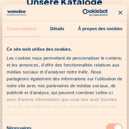
Unsere Kataloge
Kein Katalog für den Moment...
Consentement
Détails
À propos des cookies
Ce site web utilise des cookies.
Les cookies nous permettent de personnaliser le contenu
Unsere letzten Chancen
et les annonces, d'offrir des fonctionnalités relatives aux
médias sociaux et d'analyser notre trafic. Nous
partageons également des informations sur l'utilisation de
Keine letzte Chance für den Moment...
notre site avec nos partenaires de médias sociaux, de
publicité et d'analyse, qui peuvent combiner celles-ci
avec d'autres informations que vous leur avez fournies
ou qu'ils ont collectées lors de votre utilisation de leurs
Unsere lokalen Angebote
services.
Sélection
Nécessaires
du