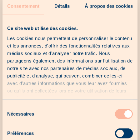
Consentement
Détails
À propos des cookies
woodee
Ce site web utilise des cookies.
Les cookies nous permettent de personnaliser le contenu
et les annonces, d'offrir des fonctionnalités relatives aux
médias sociaux et d'analyser notre trafic. Nous
partageons également des informations sur l'utilisation de
notre site avec nos partenaires de médias sociaux, de
publicité et d'analyse, qui peuvent combiner celles-ci
avec d'autres informations que vous leur avez fournies
ou qu'ils ont collectées lors de votre utilisation de leurs
services.
Sélection
Nécessaires
Bière artisanale, Lëtzebéier Hell,
du
bière blonde, Béierhaascht
consentement
2.10€
Préférences