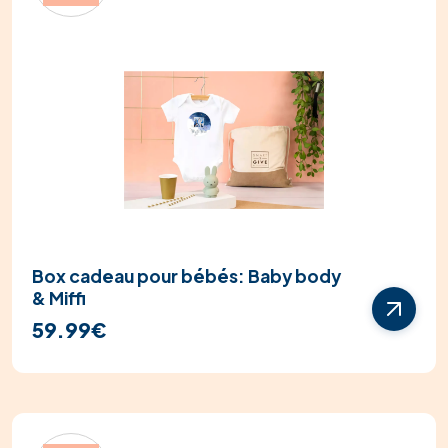
Box cadeau pour bébés: Baby body
& Miffi
59.99€