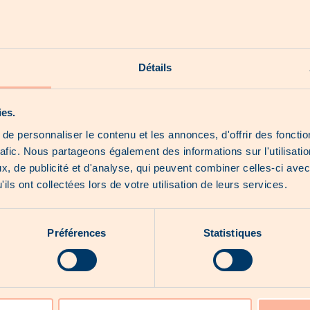
Unsere Shorts
Unsere Hoot News
Détails
Unsere exklusiven Produkte
Über uns
ies.
e personnaliser le contenu et les annonces, d'offrir des fonctio
rafic. Nous partageons également des informations sur l'utilisati
, de publicité et d'analyse, qui peuvent combiner celles-ci avec
Kein Katalog für den Moment...
ils ont collectées lors de votre utilisation de leurs services.
Préférences
Statistiques