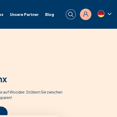
ws
Unsere Partner
Blog
Anmelden
nx
nx auf Woodee: Stöbern Sie zwischen
sparen!