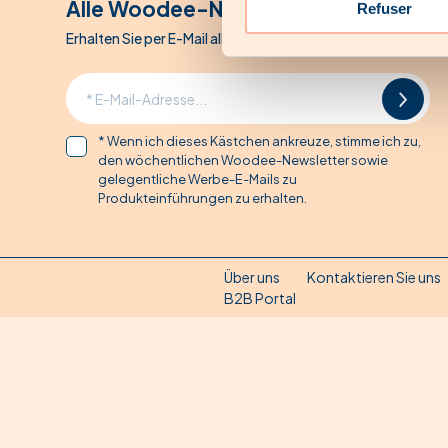
Alle Woodee-Nachrichten
Refuser
Erhalten Sie per E-Mail alle Woodee-Sonderangebote
* Wenn ich dieses Kästchen ankreuze, stimme ich zu,
den wöchentlichen Woodee-Newsletter sowie
gelegentliche Werbe-E-Mails zu
Produkteinführungen zu erhalten.
Über uns
Kontaktieren Sie uns
B2B Portal