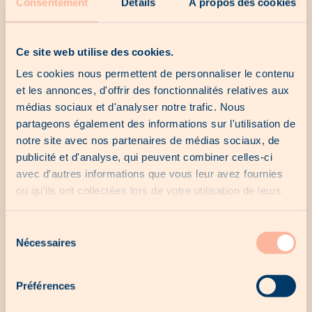
Consentement
Détails
À propos des cookies
Journée internationale de l’amitié : les
meilleurs cadeaux à offrir à son ou sa
Ce site web utilise des cookies.
meilleur(e) ami(e)
Les cookies nous permettent de personnaliser le contenu
Le 30 juillet 2024, c’est la journée internationale de l’amitié ! Il
et les annonces, d'offrir des fonctionnalités relatives aux
vous reste donc encore un peu de temps pour dénicher un
cadeau à faire à votre meilleur(...
médias sociaux et d'analyser notre trafic. Nous
partageons également des informations sur l'utilisation de
notre site avec nos partenaires de médias sociaux, de
Lire plus
publicité et d'analyse, qui peuvent combiner celles-ci
Publié il y a 716 j
avec d'autres informations que vous leur avez fournies
ou qu'ils ont collectées lors de votre utilisation de leurs
services.
Sélection
Nécessaires
du
consentement
Préférences