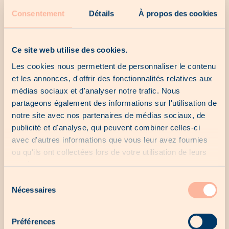
Consentement
Détails
À propos des cookies
Ce site web utilise des cookies.
Our last chances
Les cookies nous permettent de personnaliser le contenu
et les annonces, d'offrir des fonctionnalités relatives aux
médias sociaux et d'analyser notre trafic. Nous
No last chance for the moment...
partageons également des informations sur l'utilisation de
notre site avec nos partenaires de médias sociaux, de
publicité et d'analyse, qui peuvent combiner celles-ci
avec d'autres informations que vous leur avez fournies
Our local offers
ou qu'ils ont collectées lors de votre utilisation de leurs
services.
Sélection
Nécessaires
No local offer for the moment...
du
consentement
Préférences