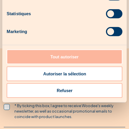
Our exclusive products
Statistiques
No exclusive products for the moment...
Marketing
Tout autoriser
All the latest news from Woodee
Autoriser la sélection
Receive all Woodee promotions by email
Refuser
* By ticking this box, I agree to receive Woodee's weekly
newsletter, as well as occasional promotional emails to
coincide with product launches.