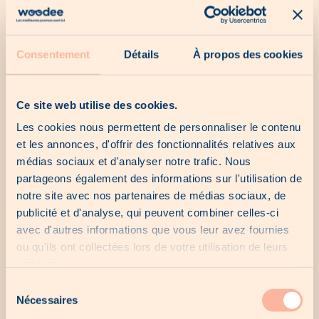
Our catalogs
Consentement
Détails
À propos des cookies
No catalogue for the moment...
Ce site web utilise des cookies.
Les cookies nous permettent de personnaliser le contenu
et les annonces, d'offrir des fonctionnalités relatives aux
Our last chances
médias sociaux et d'analyser notre trafic. Nous
partageons également des informations sur l'utilisation de
notre site avec nos partenaires de médias sociaux, de
No last chance for the moment...
publicité et d'analyse, qui peuvent combiner celles-ci
avec d'autres informations que vous leur avez fournies
ou qu'ils ont collectées lors de votre utilisation de leurs
services.
Our local offers
Sélection
Nécessaires
du