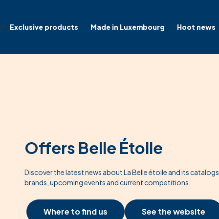
Exclusive products
Made in Luxembourg
Hoot news
Offers Belle Étoile
Discover the latest news about La Belle étoile and its catalog
brands, upcoming events and current competitions.
Where to find us
See the website