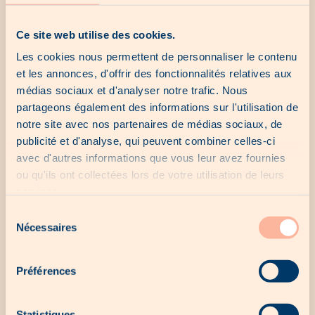
Ce site web utilise des cookies.
woodee
Les cookies nous permettent de personnaliser le contenu
et les annonces, d'offrir des fonctionnalités relatives aux
médias sociaux et d'analyser notre trafic. Nous
partageons également des informations sur l'utilisation de
notre site avec nos partenaires de médias sociaux, de
publicité et d'analyse, qui peuvent combiner celles-ci
avec d'autres informations que vous leur avez fournies
ou qu'ils ont collectées lors de votre utilisation de leurs
services.
Sélection
Nécessaires
du
consentement
Bière artisanale, Lëtzebéier Hell,
Préférences
bière blonde, Béierhaascht
2.10€
Statistiques