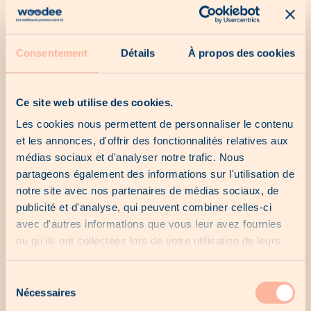
Our catalogs
Consentement
Détails
À propos des cookies
No catalogue for the moment...
Ce site web utilise des cookies.
Les cookies nous permettent de personnaliser le contenu
et les annonces, d'offrir des fonctionnalités relatives aux
Our last chances
médias sociaux et d'analyser notre trafic. Nous
partageons également des informations sur l'utilisation de
notre site avec nos partenaires de médias sociaux, de
No last chance for the moment...
publicité et d'analyse, qui peuvent combiner celles-ci
avec d'autres informations que vous leur avez fournies
ou qu'ils ont collectées lors de votre utilisation de leurs
services.
Our local offers
Sélection
Nécessaires
du