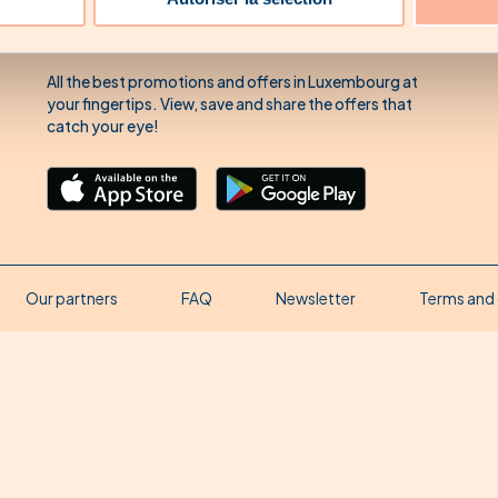
Download our app'
in the store of your choice.
All the best promotions and offers in Luxembourg at
your fingertips. View, save and share the offers that
catch your eye!
Our partners
FAQ
Newsletter
Terms and 