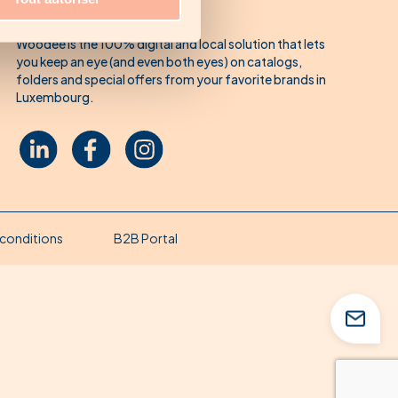
About Woodee
Woodee is the 100% digital and local solution that lets
you keep an eye (and even both eyes) on catalogs,
folders and special offers from your favorite brands in
Luxembourg.
conditions
B2B Portal