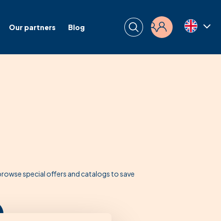
Our partners
Blog
Login
owse special offers and catalogs to save