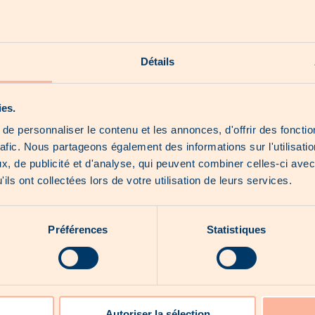
Our shorts
Our hoot news
Détails
Our exclusive products
About us
ies.
e personnaliser le contenu et les annonces, d'offrir des fonctio
rafic. Nous partageons également des informations sur l'utilisati
, de publicité et d'analyse, qui peuvent combiner celles-ci avec
No catalogue for the moment...
ils ont collectées lors de votre utilisation de leurs services.
Préférences
Statistiques
Autoriser la sélection