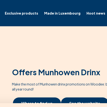
Exclusive products
Made in Luxembourg
Hoot news
Offers Munhowen Drinx
Make the most of Munhowen drinx promotions on Woodee: br
all year round!
Where to find us
See the website