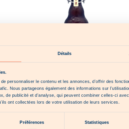
Détails
0€
ies.
e personnaliser le contenu et les annonces, d'offrir des fonctio
lden Ale » de fermentation haute,
rafic. Nous partageons également des informations sur l'utilisati
une belle robe or pâle à boire entre amis.
, de publicité et d'analyse, qui peuvent combiner celles-ci avec
en bouche et stable, elle résulte d’une méthode de brassage traditionn
ils ont collectées lors de votre utilisation de leurs services.
oix sévère de houblons nobles lui donne son amertume douce et agré
7°plato, amertume : 17 IBU, couleur : 9 EBC )
nnées sur les produits
Préférences
Statistiques
grédients