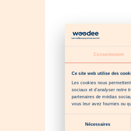
Consentement
2.1
Ce site web utilise des cook
Les cookies nous permettent d
« Go
sociaux et d'analyser notre t
avec 
partenaires de médias sociaux
Fine 
vous leur avez fournies ou qu'
Le ch
( 11,
Sélection
Do
Nécessaires
du
In