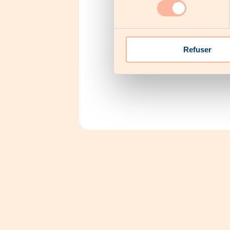
consentement
5,1%
Ingr
Refuser