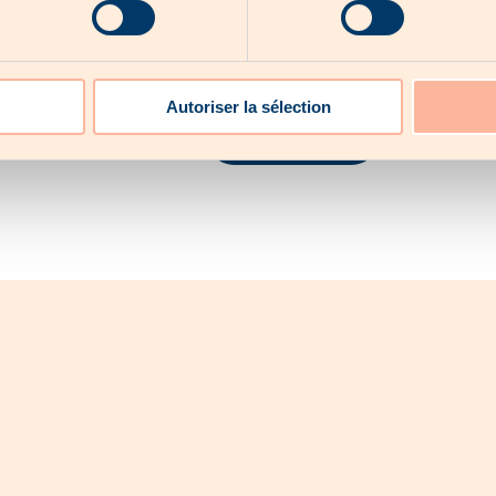
 alc.
édients : eau, MALT D'ORGE, levure, houblon
Autoriser la sélection
Learn more