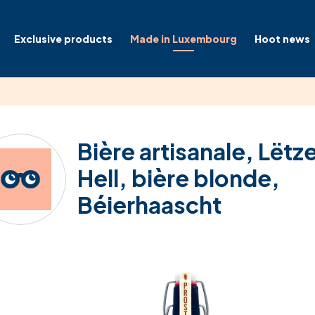
Exclusive products
Made in Luxembourg
Hoot news
Bière artisanale, Lëtz
Hell, bière blonde,
Béierhaascht