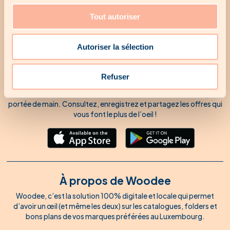
hebdomadaire de Woodee, ainsi que des emails
Tout autoriser
promotionnels occasionnels à l’occasion des lancements de
produits.
Autoriser la sélection
Téléchargez notre app’
dans le store de votre choix.
Refuser
Toutes les meilleures promotions et offres du Luxembourg à
portée de main. Consultez, enregistrez et partagez les offres qui
vous font le plus de l’oeil !
À propos de Woodee
Woodee, c’est la solution 100% digitale et locale qui permet
d’avoir un œil (et même les deux) sur les catalogues, folders et
bons plans de vos marques préférées au Luxembourg.