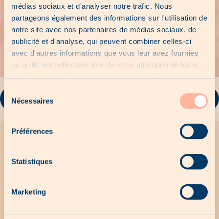
médias sociaux et d'analyser notre trafic. Nous
partageons également des informations sur l'utilisation de
notre site avec nos partenaires de médias sociaux, de
publicité et d'analyse, qui peuvent combiner celles-ci
avec d'autres informations que vous leur avez fournies
ou qu'ils ont collectées lors de votre utilisation de leurs
services.
Sélection
Aller sur la page de
Je suis
Nécessaires
du
l’annonceur
intéressé(e)
consentement
Préférences
Toute l'actualité Woodee
Statistiques
Recevez par mail toutes les promotions Woodee
Marketing
* En cochant cette case, j’accepte de recevoir la newsletter