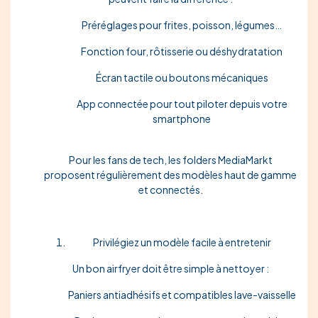
Préréglages
pour frites, poisson, légumes…
Fonction four, rôtisserie ou déshydratation
Écran tactile ou boutons mécaniques
App connectée
pour tout piloter depuis votre
smartphone
Pour les fans de tech, les folders MediaMarkt
proposent régulièrement des modèles haut de gamme
et connectés.
Privilégiez un modèle facile à entretenir
Un bon airfryer doit être simple à nettoyer :
Paniers
antiadhésifs
et compatibles lave-vaisselle