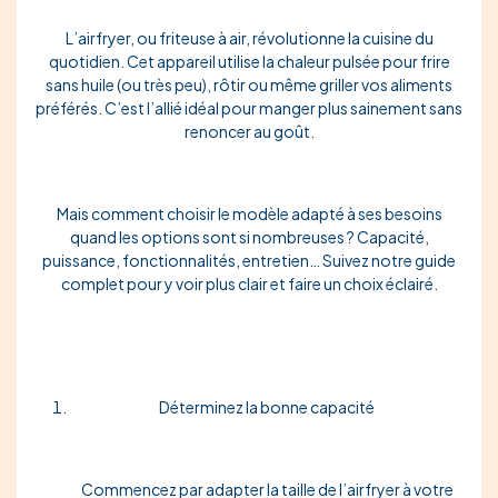
L’airfryer, ou friteuse à air, révolutionne la cuisine du
quotidien. Cet appareil utilise la chaleur pulsée pour frire
sans huile (ou très peu), rôtir ou même griller vos aliments
préférés. C’est l’allié idéal pour manger plus sainement sans
renoncer au goût.
Mais comment choisir le modèle adapté à ses besoins
quand les options sont si nombreuses ? Capacité,
puissance, fonctionnalités, entretien… Suivez notre guide
complet pour y voir plus clair et faire un choix éclairé.
Déterminez la bonne capacité
Commencez par adapter la taille de l’airfryer à votre