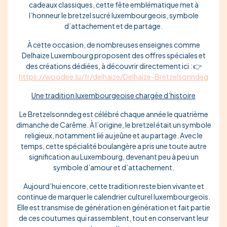
cadeaux classiques, cette fête emblématique met à
l’honneur le bretzel sucré luxembourgeois, symbole
d’attachement et de partage.
À cette occasion, de nombreuses enseignes comme
Delhaize Luxembourg proposent des offres spéciales et
des créations dédiées, à découvrir directement ici :
👉
https://woodee.lu/fr/delhaize/Delhaize-Bretzelsonndeg
Une tradition luxembourgeoise chargée d’histoire
Le Bretzelsonndeg est célébré chaque année le quatrième
dimanche de Carême. À l’origine, le bretzel était un symbole
religieux, notamment lié au jeûne et au partage. Avec le
temps, cette spécialité boulangère a pris une toute autre
signification au Luxembourg, devenant peu à peu un
symbole d’amour et d’attachement.
Aujourd’hui encore, cette tradition reste bien vivante et
continue de marquer le calendrier culturel luxembourgeois.
Elle est transmise de génération en génération et fait partie
de ces coutumes qui rassemblent, tout en conservant leur