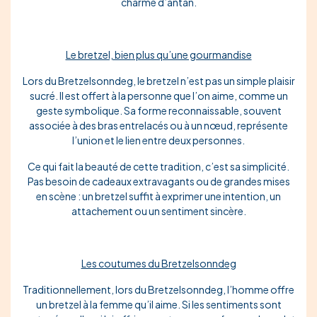
charme d’antan.
Le bretzel, bien plus qu’une gourmandise
Lors du Bretzelsonndeg, le bretzel n’est pas un simple plaisir
sucré. Il est offert à la personne que l’on aime, comme un
geste symbolique. Sa forme reconnaissable, souvent
associée à des bras entrelacés ou à un nœud, représente
l’union et le lien entre deux personnes.
Ce qui fait la beauté de cette tradition, c’est sa simplicité.
Pas besoin de cadeaux extravagants ou de grandes mises
en scène : un bretzel suffit à exprimer une intention, un
attachement ou un sentiment sincère.
Les coutumes du Bretzelsonndeg
Traditionnellement, lors du Bretzelsonndeg, l’homme offre
un bretzel à la femme qu’il aime. Si les sentiments sont