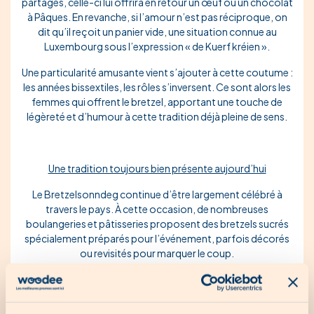
partagés, celle-ci lui offrira en retour un œuf ou un chocolat
à Pâques. En revanche, si l’amour n’est pas réciproque, on
dit qu’il reçoit un panier vide, une situation connue au
Luxembourg sous l’expression « de Kuerf kréien ».
Une particularité amusante vient s’ajouter à cette coutume :
les années bissextiles, les rôles s’inversent. Ce sont alors les
femmes qui offrent le bretzel, apportant une touche de
légèreté et d’humour à cette tradition déjà pleine de sens.
Une tradition toujours bien présente aujourd’hui
Le Bretzelsonndeg continue d’être largement célébré à
travers le pays. À cette occasion, de nombreuses
boulangeries et pâtisseries proposent des bretzels sucrés
spécialement préparés pour l’événement, parfois décorés
ou revisités pour marquer le coup.
C’est aussi une belle excuse pour partager un moment à
deux, autour d’un café ou d’un chocolat chaud, et célébrer
l’amour de manière simple et authentique. Une tradition qui