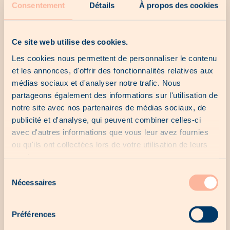
Consentement
Détails
À propos des cookies
rappelle que les plus belles attentions ne sont pas
forcément les plus coûteuses.
Ce site web utilise des cookies.
Woodee, votre allié pour célébrer le Bretzelsonndeg
Les cookies nous permettent de personnaliser le contenu
et les annonces, d'offrir des fonctionnalités relatives aux
Pour profiter pleinement du Bretzelsonndeg, Woodee vous
médias sociaux et d'analyser notre trafic. Nous
accompagne dans la découverte des bonnes adresses et
partageons également des informations sur l'utilisation de
des offres près de chez vous. Grâce aux catalogues et
promotions disponibles, il devient facile de repérer où
notre site avec nos partenaires de médias sociaux, de
déguster un bon bretzel et de célébrer cette tradition
publicité et d'analyse, qui peuvent combiner celles-ci
luxembourgeoise dans un esprit gourmand et convivial.
avec d'autres informations que vous leur avez fournies
ou qu'ils ont collectées lors de votre utilisation de leurs
services.
Sélection
Articles similaires
Nécessaires
du
consentement
Préférences