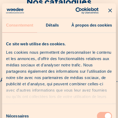
Nos catalogues
Aucun catalogue pour le moment...
Consentement
Détails
À propos des cookies
Ce site web utilise des cookies.
Les cookies nous permettent de personnaliser le contenu
Nos dernières chances
et les annonces, d'offrir des fonctionnalités relatives aux
médias sociaux et d'analyser notre trafic. Nous
partageons également des informations sur l'utilisation de
notre site avec nos partenaires de médias sociaux, de
Aucune dernière chance pour le moment...
publicité et d'analyse, qui peuvent combiner celles-ci
avec d'autres informations que vous leur avez fournies
ou qu'ils ont collectées lors de votre utilisation de leurs
Nos offres locales
services.
Sélection
Nécessaires
du