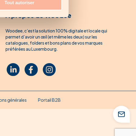
Tout autoriser
À propos de Woodee
Woodee, c’est la solution 100% digitale et locale qui
permet d’avoir un œil (et même les deux) sur les
catalogues, folders et bons plans de vos marques
préférées au Luxembourg.
ons générales
Portail B2B