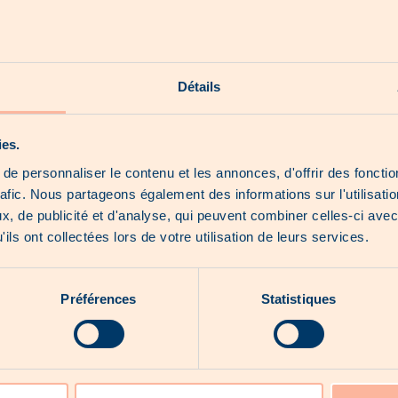
Nous trouver
Voir le site
Détails
Nos shorts
Nos hoot news
ies.
Nos produits exclusifs
À propos de nous
e personnaliser le contenu et les annonces, d'offrir des fonctio
rafic. Nous partageons également des informations sur l'utilisati
, de publicité et d'analyse, qui peuvent combiner celles-ci avec
ils ont collectées lors de votre utilisation de leurs services.
Aucun catalogue pour le moment...
Préférences
Statistiques